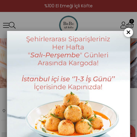
%100 El Emeği İçli Köfte
0
×
Anasayfa
Ürünlerimiz